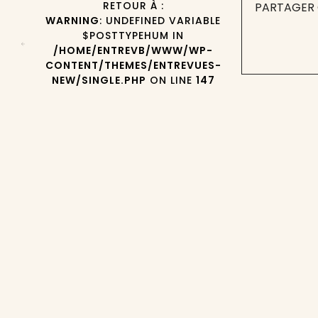
RETOUR À :
PARTAGER 
WARNING
: UNDEFINED VARIABLE
$POSTTYPEHUM IN
/HOME/ENTREVB/WWW/WP-
CONTENT/THEMES/ENTREVUES-
NEW/SINGLE.PHP
ON LINE
147