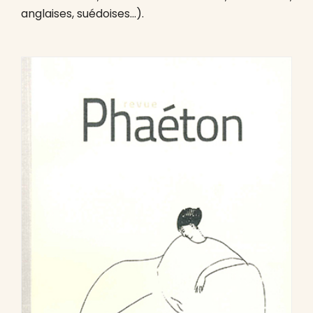
anglaises, suédoises…).