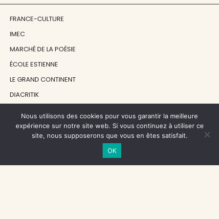
FRANCE-CULTURE
IMEC
MARCHÉ DE LA POÉSIE
ÉCOLE ESTIENNE
LE GRAND CONTINENT
DIACRITIK
EN ATTENDANT NADEAU
Nous utilisons des cookies pour vous garantir la meilleure
expérience sur notre site web. Si vous continuez à utiliser ce
site, nous supposerons que vous en êtes satisfait.
NOS SOUTIENS
OK
CENTRE NATIONAL DU LIVRE
RÉGION ÎLE-DE-FRANCE
MAIRIE PARIS CENTRE
FONDATION FMSH