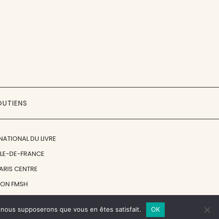
OUTIENS
NATIONAL DU LIVRE
ÎLE-DE-FRANCE
PARIS CENTRE
ION FMSH
ON JAN MICHALSKI
e, nous supposerons que vous en êtes satisfait.
OK
© 1998 - 2026, ENT'REVUES