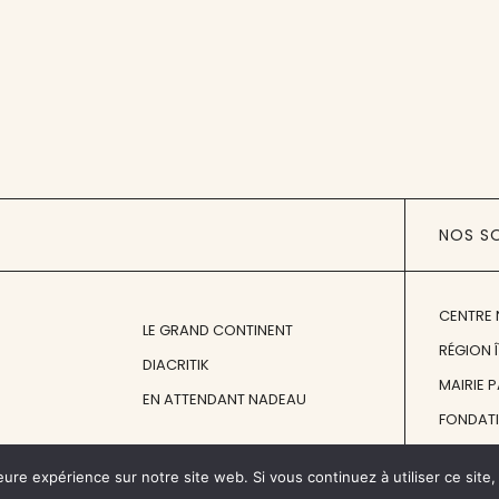
NOS S
CENTRE 
LE GRAND CONTINENT
RÉGION 
DIACRITIK
MAIRIE 
EN ATTENDANT NADEAU
FONDAT
FONDATI
eure expérience sur notre site web. Si vous continuez à utiliser ce sit