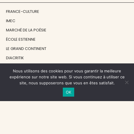
FRANCE-CULTURE
IMEC
MARCHÉ DE LA POÉSIE
ÉCOLE ESTIENNE
LE GRAND CONTINENT
DIACRITIK
EN ATTENDANT NADEAU
Nous utilisons des cookies pour vous garantir la meilleure
expérience sur notre site web. Si vous continuez à utiliser ce
site, nous supposerons que vous en êtes satisfait.
NOS SOUTIENS
OK
CENTRE NATIONAL DU LIVRE
RÉGION ÎLE-DE-FRANCE
MAIRIE PARIS CENTRE
FONDATION FMSH