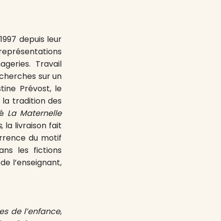
1997 depuis leur
 représentations
ageries. Travail
echerches sur un
stine Prévost, le
 la tradition des
ié
La Maternelle
s
, la livraison fait
urrence du motif
ans les fictions
de l’enseignant,
es de l’enfance
,