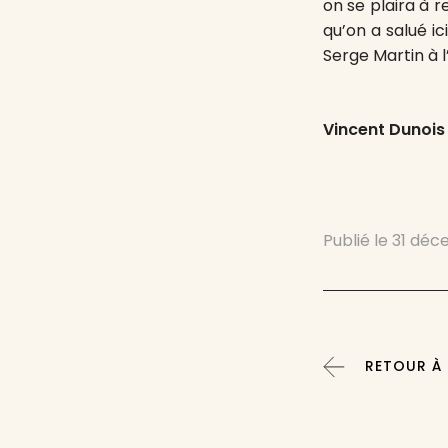
on se plaira à r
qu’on a salué ic
Serge Martin à 
Vincent Dunois
Publié le
31 déc
RETOUR À :