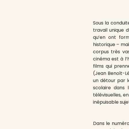
Sous la conduit
travail unique 
qu’en ont formé
historique – ma
corpus très va
cinéma est à l’h
films qui prenn
(Jean Benoît-Lé
un détour par 
scolaire dans l
télévisuelles, e
inépuisable su
Dans le numéro