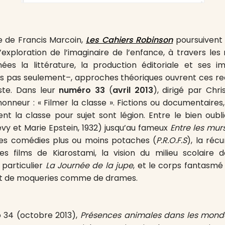
e de Francis Marcoin,
Les Cahiers Robinson
poursuivent 
d’exploration de l’imaginaire de l’enfance, à travers les
es la littérature, la production éditoriale et ses im
is pas seulement–, approches théoriques ouvrent ces r
ste. Dans leur
numéro 33
(
avril 2013
), dirigé par Chri
onneur : « Filmer la classe ». Fictions ou documentaires,
ent la classe pour sujet sont légion. Entre le bien oubl
vy et Marie Epstein, 1932) jusqu’au fameux
Entre les mur
les comédies plus ou moins potaches (
P.R.O.F.S
), la réc
es films de Kiarostami, la vision du milieu scolaire d
n particulier
La Journée de la jupe
, et le corps fantasmé 
jet de moqueries comme de drames.
 34 (octobre 2013),
Présences animales dans les mond