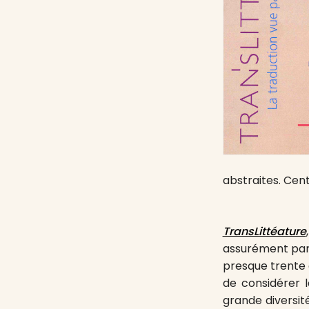
abstraites. Cen
TransLittéature
assurément part
presque trente a
de considérer l
grande diversité