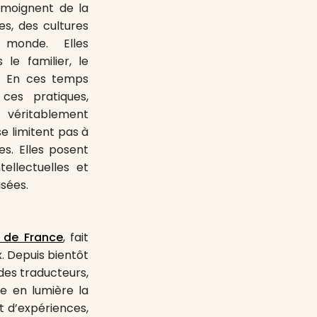
 témoignent de la
es, des cultures
monde. Elles
 le familier, le
t. En ces temps
 ces pratiques,
 véritablement
e limitent pas à
es. Elles posent
tellectuelles et
sées.
s de France
, fait
. Depuis bientôt
 des traducteurs,
re en lumière la
it d’expériences,