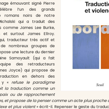
mage émouvant signé Pierre
élèbre l’un des grands
de romans noirs de notre
ichalski qui a traduit des
rs comme James Lee Burke,
et surtout James Ellroy.
ui, traducteur très actif et
s de nombreux groupes de
opose une lecture du dernier
aine Samoyault (qui a fait
équipe des retraducteurs
mes Joyce) qui propose de
traduction en dehors des
e y «
refuse le paradigme
oit la traduction comme un
 paix ou de rapprochement
es, et propose de la penser comme un acte plus proche d
exe et plus violent
» écrit-il. Repenser le geste du traduc