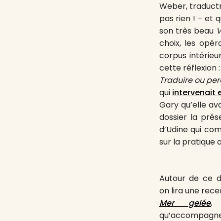
Weber, traductri
pas rien ! – et 
son très beau
V
choix, les opér
corpus intérieur
cette réflexion 
Traduire ou per
qui
intervenait
Gary qu’elle ava
dossier la prés
d’Udine qui com
sur la pratique 
Autour de ce do
on lira une rec
Mer gelée
, 
qu’accompagne