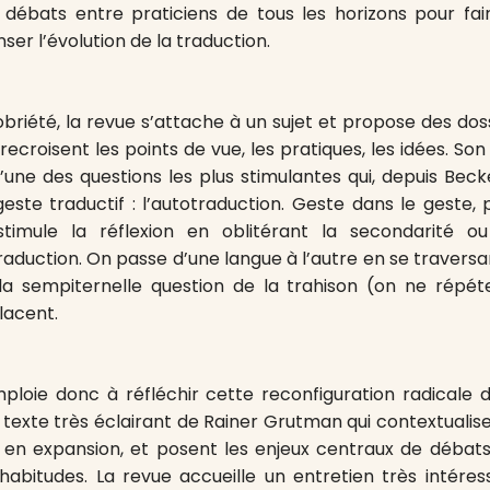
 débats entre praticiens de tous les horizons pour fa
ser l’évolution de la traduction.
briété, la revue s’attache à un sujet et propose des doss
recroisent les points de vue, les pratiques, les idées. S
’une des questions les plus stimulantes qui, depuis Bec
geste traductif : l’autotraduction. Geste dans le geste, 
 stimule la réflexion en oblitérant la secondarité ou 
traduction. On passe d’une langue à l’autre en se travers
 la sempiternelle question de la trahison (on ne répé
placent.
loie donc à réfléchir cette reconfiguration radicale d
n texte très éclairant de Rainer Grutman qui contextualise
en expansion, et posent les enjeux centraux de débats
habitudes. La revue accueille un entretien très intér