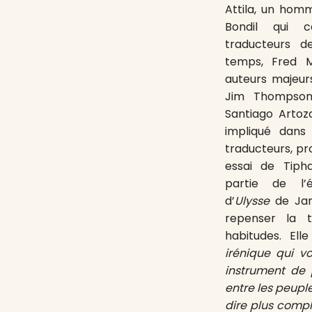
Attila, un hom
Bondil qui c
traducteurs 
temps, Fred M
auteurs majeu
Jim Thompson 
Santiago Artozq
impliqué dan
traducteurs, pr
essai de Tiph
partie de l’
d’
Ulysse
de Ja
repenser la 
habitudes. Ell
irénique qui v
instrument de
entre les peupl
dire plus compl