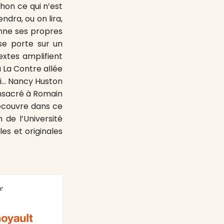
chon ce qui n’est
ndra, ou on lira,
onne ses propres
 se porte sur un
textes amplifient
à La Contre allée
ri… Nancy Huston
consacré à Romain
écouvre dans ce
 de l’Université
es et originales