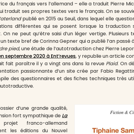
ce du français vers l’allemand – elle a traduit Pierre Mi
qui traduit ses propres textes vers le français. On se souvie
aterland
publié en 2015 au Seuil, dans lequel elle questi
ations différentes qui se posent lorsque la traduction
. On ne peut qu’être saisi d’un léger vertige. Plusieurs 
: un texte bref de Corinna Gepner qui a publié l’an passé 
dre pied
, une étude de l’autotraduction chez Pierre Lepo
 en septembre 2020 à Ent’revues
, y republie un article 
it fait paraître il y a vingt ans dans la revue
Plaid
. On d
entation passionnante d’un site crée par Fabio Regattin
pile des questionnaires et des fiches techniques très util
autotraductive.
ssier d’une grande qualité,
ension fort sympathique de
La
projet franco-allemand
nt les éditions du Nouvel