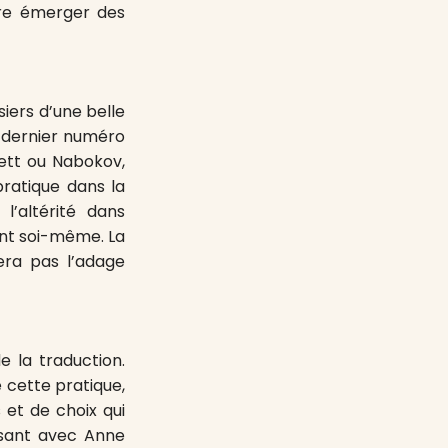
ire émerger des
iers d’une belle
on dernier numéro
kett ou Nabokov,
pratique dans la
l’altérité dans
ant soi-même. La
tera pas l’adage
e la traduction.
 cette pratique,
 et de choix qui
essant avec Anne