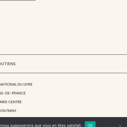
OUTIENS
NATIONAL DU LIVRE
ÎLE-DE-FRANCE
PARIS CENTRE
ION FMSH
ON JAN MICHALSKI
e, nous supposerons que vous en êtes satisfait.
OK
© 1998 - 2026, ENT'REVUES