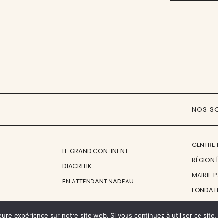
NOS S
CENTRE 
LE GRAND CONTINENT
RÉGION 
DIACRITIK
MAIRIE 
EN ATTENDANT NADEAU
FONDAT
FONDATI
eure expérience sur notre site web. Si vous continuez à utiliser ce sit