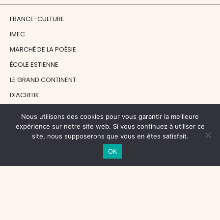
FRANCE-CULTURE
IMEC
MARCHÉ DE LA POÉSIE
ÉCOLE ESTIENNE
LE GRAND CONTINENT
DIACRITIK
EN ATTENDANT NADEAU
Nous utilisons des cookies pour vous garantir la meilleure
expérience sur notre site web. Si vous continuez à utiliser ce
site, nous supposerons que vous en êtes satisfait.
NOS SOUTIENS
OK
CENTRE NATIONAL DU LIVRE
RÉGION ÎLE-DE-FRANCE
MAIRIE PARIS CENTRE
FONDATION FMSH