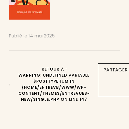
Publié le
14 mai 2025
RETOUR À :
PARTAGER 
WARNING
: UNDEFINED VARIABLE
$POSTTYPEHUM IN
/HOME/ENTREVB/WWW/WP-
CONTENT/THEMES/ENTREVUES-
NEW/SINGLE.PHP
ON LINE
147