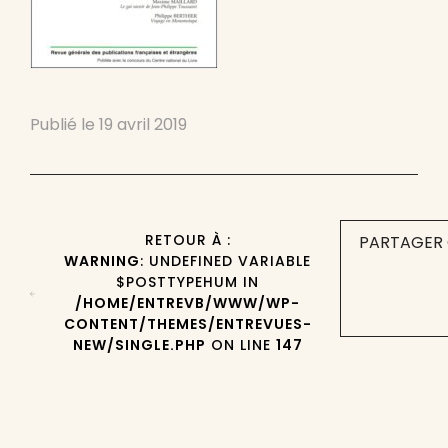
Publié le
19 avril 2019
RETOUR À :
PARTAGER 
WARNING
: UNDEFINED VARIABLE
$POSTTYPEHUM IN
/HOME/ENTREVB/WWW/WP-
CONTENT/THEMES/ENTREVUES-
NEW/SINGLE.PHP
ON LINE
147