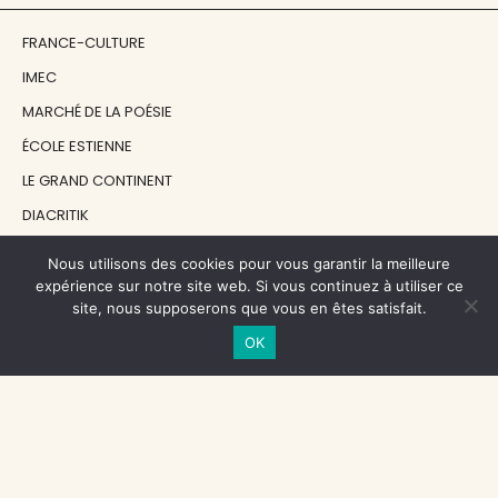
FRANCE-CULTURE
IMEC
MARCHÉ DE LA POÉSIE
ÉCOLE ESTIENNE
LE GRAND CONTINENT
DIACRITIK
EN ATTENDANT NADEAU
Nous utilisons des cookies pour vous garantir la meilleure
expérience sur notre site web. Si vous continuez à utiliser ce
site, nous supposerons que vous en êtes satisfait.
NOS SOUTIENS
OK
CENTRE NATIONAL DU LIVRE
RÉGION ÎLE-DE-FRANCE
MAIRIE PARIS CENTRE
FONDATION FMSH