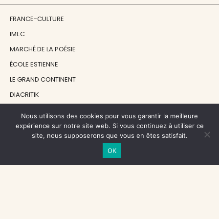
FRANCE-CULTURE
IMEC
MARCHÉ DE LA POÉSIE
ÉCOLE ESTIENNE
LE GRAND CONTINENT
DIACRITIK
EN ATTENDANT NADEAU
Nous utilisons des cookies pour vous garantir la meilleure
expérience sur notre site web. Si vous continuez à utiliser ce
site, nous supposerons que vous en êtes satisfait.
NOS SOUTIENS
OK
CENTRE NATIONAL DU LIVRE
RÉGION ÎLE-DE-FRANCE
MAIRIE PARIS CENTRE
FONDATION FMSH