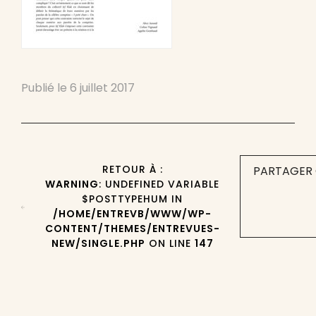
Publié le
6 juillet 2017
RETOUR À :
PARTAGER 
WARNING
: UNDEFINED VARIABLE
$POSTTYPEHUM IN
/HOME/ENTREVB/WWW/WP-
CONTENT/THEMES/ENTREVUES-
NEW/SINGLE.PHP
ON LINE
147