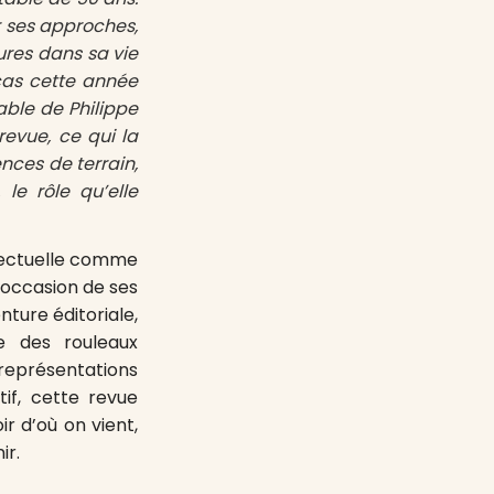
r ses approches,
ures dans sa vie
 cas cette année
ble de Philippe
 revue, ce qui la
nces de terrain,
le rôle qu’elle
llectuelle comme
’occasion de ses
nture éditoriale,
e des rouleaux
représentations
if, cette revue
r d’où on vient,
ir.