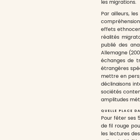
les migrations.
Par ailleurs, l
compréhension 
effets ethnocen
réalités migrat
publié des ana
Allemagne (2000
échanges de t
étrangères spéc
mettre en persp
déclinaisons in
sociétés contem
amplitudes mété
QUELLE PLACE DA
Pour fêter ses 5
de fil rouge p
les lectures de