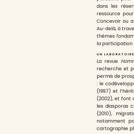
dans les réser
ressource pour 
Concevoir ou an
Au-delà, à trav
thèmes fondamen
la participation
UN LABORATOIRE
La revue
Homm
recherche et pu
permis de prosp
: le codévelopp
(1997) et l’héri
(2002), et font
les diasporas c
(2010), migrat
notamment par
cartographie pl