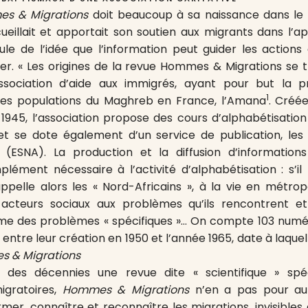
s & Migrations
doit beaucoup à sa naissance dans le m
cueillait et apportait son soutien aux migrants dans l’a
oule de l’idée que l’information peut guider les actions
fier. « Les origines de la revue Hommes & Migrations se 
ssociation d’aide aux immigrés, ayant pour but la 
1
es populations du Maghreb en France, l’Amana
. Créée
1945, l’association propose des cours d’alphabétisation 
et se dote également d’un service de publication, les
s (ESNA). La production et la diffusion d’information
ment nécessaire à l’activité d’alphabétisation : s’il f
ppelle alors les « Nord-Africains », à la vie en métropol
es acteurs sociaux aux problèmes qu’ils rencontrent et
e des problèmes « spécifiques »… On compte 103 num
, entre leur création en 1950 et l’année 1965, date à laquel
 & Migrations
 des décennies une revue dite « scientifique » spéc
gratoires,
Hommes & Migrations
n’en a pas pour au
former, connaître et reconnaître les migrations, invisibles