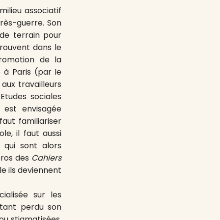
ilieu associatif
près-guerre. Son
 de terrain pour
trouvent dans le
promotion de la
 à Paris (par le
aux travailleurs
 Etudes sociales
s est envisagée
aut familiariser
e, il faut aussi
 qui sont alors
éros des
Cahiers
le ils deviennent
ialisée sur les
tant perdu son
 ou stigmatisées,