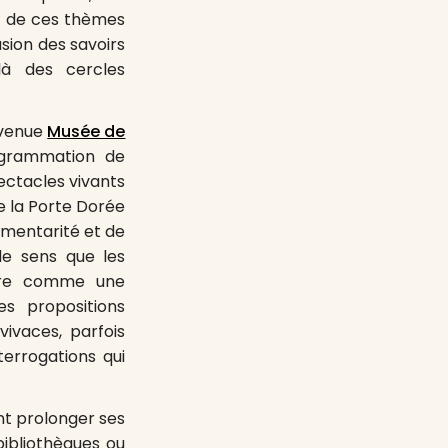
és de ces thèmes
usion des savoirs
là des cercles
devenue
Musée de
ogrammation de
pectacles vivants
e la Porte Dorée
émentarité et de
de sens que les
oire comme une
s propositions
vivaces, parfois
errogations qui
nt prolonger ses
ibliothèques ou