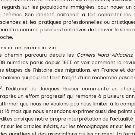
 regards sur les populations immigrées, pour nouer un 
 thèmes. Son identité éditoriale a fait cohabiter les
sciences et les pratiques professionnelles ou artistiqu
méro, comme plusieurs tentatives de trouver le sens en
roche.
TS ET LES POINTS DE VUE
le chemin parcouru depuis les
Cahiers Nord-Africains
,
308 numéros parus depuis 1965 et voir comment la revue
s étapes de l’histoire des migrations, en France et d
e haleine qui pourrait faire l’objet d’une recherche passi
3
, l’éditorial de Jacques Hauser commente un cha
u’après un effort progressif qui remonte à plusieurs a
ffirmer que nous ne voulons pas nous limiter à la compi
 et là mais que nous entendons exprimer aussi des points 
dites ainsi que notre propre interprétation de l’actualité
nt sur les articles inédits, sur les témoignages et sur les
des quartiers et des associations qui les animent. La form