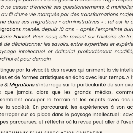
à ne cesser d’enrichir ses questionnements, à multiplie
 au fil d’une vie marquée par des transformations maje
e dans ses migrations « administratives » : tel est le
grations
menée, depuis 10 ans – après l’empreinte dura
Marie Poinsot
. Pour nous, elle revient sur l’histoire de la
é de décloisonner les savoirs, entre expertises et expérie
ysage intellectuel et éditorial profondément modifié, 
rd’hui et pour demain.
stingue par la vivacité des revues qui animent la vie inte
dées et de formes artistiques en écho avec leur temps. A l
 & Migrations
s’interroge sur la particularité de son ave
lus que jamais, alors que les grands médias, comm
semblent occuper le terrain et les esprits avec des 
e la société. En parcourant les expériences à son act
terroger sur sa place dans le paysage intellectuel : savoi
es parcourues, et réfléchir où la revue peut aller à l’aven
 BAPTISMAUX D’UNE ASSOCIATION CARITATIVE