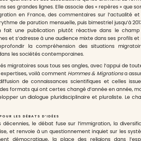
ns ses grandes lignes. Elle associe des « repères » que son
gration en France, des commentaires sur l’actualité e
 rythme de parution mensuelle, puis bimestriel jusqu’à 201
 en fait une publication plutôt réactive dans le cham
es et s’adresse à une audience mixte dans ses profils et 
profondir la compréhension des situations migratoi
ans les sociétés contemporaines.
ités migratoires sous tous ses angles, avec l’appui de toute
s expertises, voilà comment
Hommes & Migrations
a assu
iffusion de connaissances scientifiques et celles issu
s des formats qui ont certes changé d’année en année, ma
elopper un dialogue pluridisciplinaire et pluraliste. Le c
POUR LES DÉBATS D’IDÉES
 décennies, le débat fuse sur l’immigration, la diversific
çaise, et renvoie à un questionnement inquiet sur les syst
ent démocratique, la place des religions dans l’esp