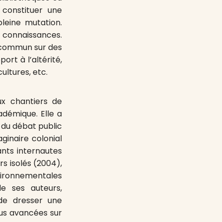
 constituer une
pleine mutation.
s connaissances.
t commun sur des
rt à l’altérité,
ultures, etc.
x chantiers de
adémique. Elle a
 du débat public
ginaire colonial
rants internautes
s isolés (2004),
nvironnementales
de ses auteurs,
de dresser une
lus avancées sur