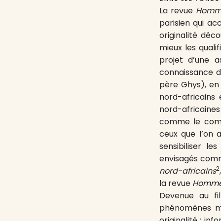
La revue
Homme
parisien qui ac
originalité déc
mieux les quali
projet d’une a
connaissance d
père Ghys), en 
nord-africains 
nord-africaine
comme le complé
ceux que l’on a
sensibiliser l
envisagés comm
2
nord-africains
la revue
Hommes
Devenue au fil
phénomènes mi
originalité : in