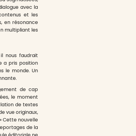
dialogue avec la
 contenus et les
es, en résonance
 multipliant les
 il nous faudrait
 a pris position
ans le monde. Un
onnante.
ngement de cap
nnées, le moment
lation de textes
de vue originaux,
 » Cette nouvelle
 reportages de la
ule éditoriale ne