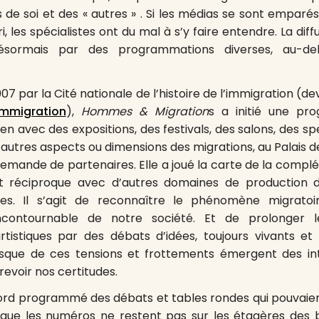
 de soi et des « autres » . Si les médias se sont empar
i, les spécialistes ont du mal à s’y faire entendre. La diff
ésormais par des programmations diverses, au-de
07 par la Cité nationale de l’histoire de l’immigration (
’immigration
),
Hommes & Migration
s a initié une pr
en avec des expositions, des festivals, des salons, des s
’autres aspects ou dimensions des migrations, au Palais d
a demande de partenaires. Elle a joué la carte de la compl
nt réciproque avec d’autres domaines de production 
ales. Il s’agit de reconnaître le phénomène migrat
contournable de notre société. Et de prolonger le
artistiques par des débats d’idées, toujours vivants et 
isque de ces tensions et frottements émergent des int
revoir nos certitudes.
ord programmé des débats et tables rondes qui pouvaie
 que les numéros ne restent pas sur les étagères des b