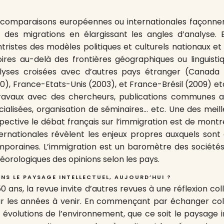
es comparaisons européennes ou internationales façonn
des migrations en élargissant les angles d’analyse. El
tristes des modèles politiques et culturels nationaux et
oires au-delà des frontières géographiques ou linguisti
lyses croisées avec d’autres pays étranger (Canada 
), France-Etats-Unis (2003), et France-Brésil (2009) etc.
ravaux avec des chercheurs, publications communes a
ialisées, organisation de séminaires… etc. Une des meil
ective le débat français sur l’immigration est de mon
ternationales révèlent les enjeux propres auxquels sont
poraines. L’immigration est un baromètre des sociétés
orologiques des opinions selon les pays.
NS LE PAYSAGE INTELLECTUEL, AUJOURD’HUI ?
0 ans, la revue invite d’autres revues à une réflexion col
our les années à venir. En commençant par échanger col
s évolutions de l’environnement, que ce soit le paysage in