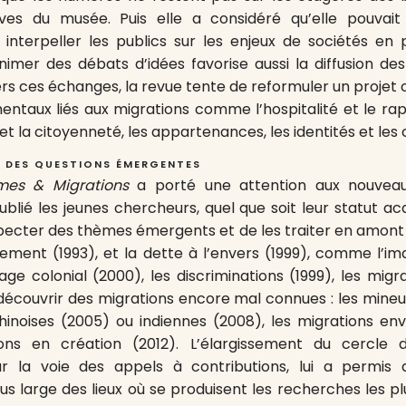
ves du musée. Puis elle a considéré qu’elle pouvait
interpeller les publics sur les enjeux de sociétés en 
imer des débats d’idées favorise aussi la diffusion de
ers ces échanges, la revue tente de reformuler un proje
taux liés aux migrations comme l’hospitalité et le rappo
 et la citoyenneté, les appartenances, les identités et les c
 DES QUESTIONS ÉMERGENTES
es & Migrations
a porté une attention aux nouveau
blié les jeunes chercheurs, quel que soit leur statut ac
ecter des thèmes émergents et de les traiter en amont
ement (1993), et la dette à l’envers (1999), comme l’ima
tage colonial (2000), les discriminations (1999), les mig
 découvrir des migrations encore mal connues : les mineur
hinoises (2005) ou indiennes (2008), les migrations e
ions en création (2012). L’élargissement du cercle 
 la voie des appels à contributions, lui a permis 
us large des lieux où se produisent les recherches les p