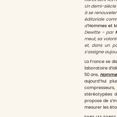
Un demi-siècle 
à se renouveler
éditoriale comm
d’
Hommes et Mi
Dewitte – par
meut, sa volont
et, dans un pa
s’assigne aujou
La France se di
laboratoire d’i
50 ans,
Hommes
aujourd’hui p
compresseurs, 
stéréotypées d
propose de s’in
mesurer les étap
DANS LES FONDS