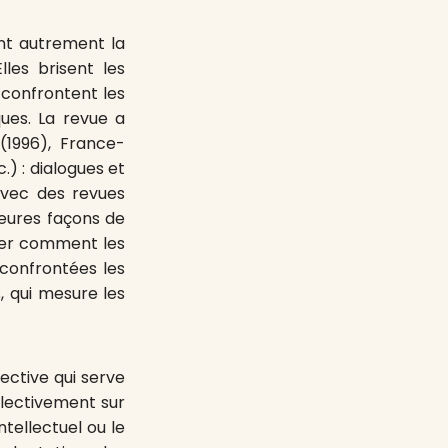
ent autrement la
les brisent les
 confrontent les
ques. La revue a
(1996), France-
) : dialogues et
vec des revues
leures façons de
trer comment les
 confrontées les
, qui mesure les
lective qui serve
lectivement sur
tellectuel ou le