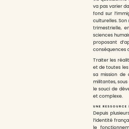
va pas varier da
fond sur l’immi
culturelles. Son
trimestrielle,
sciences humain
proposant d’ap
conséquences d
Traiter les réal
et de toutes le
sa mission de d
militantes, sou
le souci de dév
et complexe.
UNE RESSOURCE 
Depuis plusieurs
l’identité fran
le fonctionnem