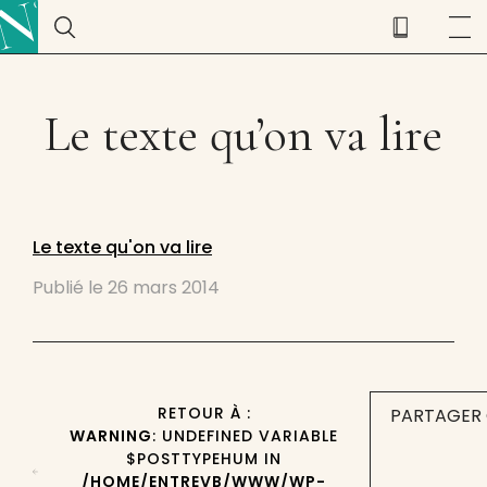
Le texte qu’on va lire
Le texte qu'on va lire
Publié le
26 mars 2014
RETOUR À :
PARTAGER 
WARNING
: UNDEFINED VARIABLE
$POSTTYPEHUM IN
/HOME/ENTREVB/WWW/WP-