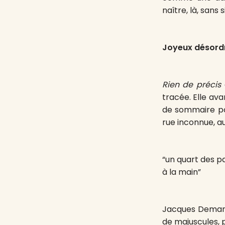
naître, là, sans 
Joyeux désord
Rien de précis
tracée. Elle avan
de sommaire po
rue inconnue, au
“un quart des p
à la main”
Jacques Demarc
de majuscules, p