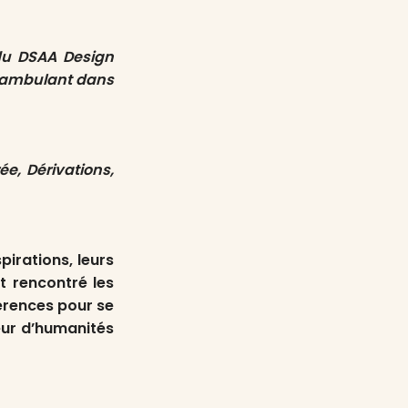
du DSAA Design
déambulant dans
ée, Dérivations,
pirations, leurs
nt rencontré les
férences pour se
seur d’humanités