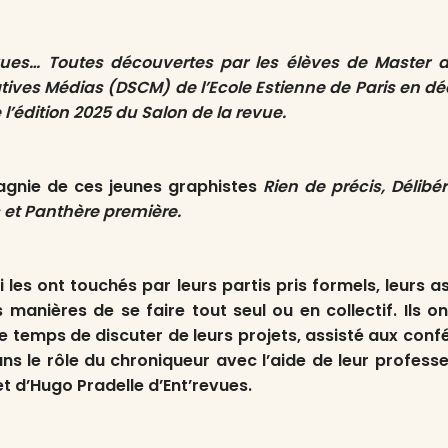
evues… T
outes
d
écouvertes par les é
l
èves de Master 
atives Mé
dias (DSCM) de l
’
Ecole Estienne de Paris en 
 l’édition 2025 du Salon de la revue
.
agnie de ces jeunes graphistes
Rien de précis, Délibér
 et Panthère première.
 les ont touchés par leurs partis pris formels, leurs as
s manières de se faire tout seul ou en collectif. Ils o
 le temps de discuter de leurs projets, assisté aux con
ans le rôle du chroniqueur avec l’aide de leur profes
 d’Hugo Pradelle d’Ent’revues.