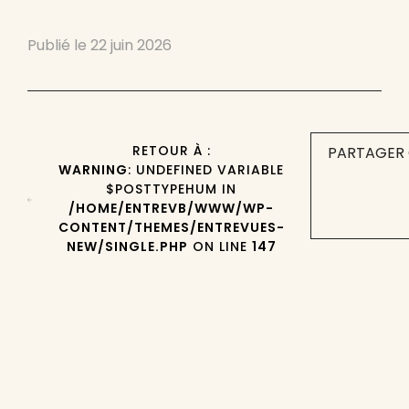
Publié le
22 juin 2026
RETOUR À :
PARTAGER 
WARNING
: UNDEFINED VARIABLE
$POSTTYPEHUM IN
/HOME/ENTREVB/WWW/WP-
CONTENT/THEMES/ENTREVUES-
NEW/SINGLE.PHP
ON LINE
147