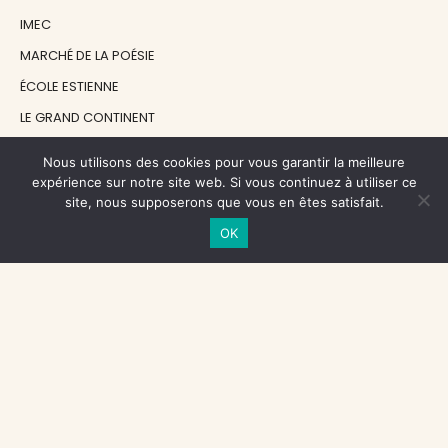
IMEC
MARCHÉ DE LA POÉSIE
ÉCOLE ESTIENNE
LE GRAND CONTINENT
DIACRITIK
Nous utilisons des cookies pour vous garantir la meilleure
EN ATTENDANT NADEAU
expérience sur notre site web. Si vous continuez à utiliser ce
site, nous supposerons que vous en êtes satisfait.
OK
NOS SOUTIENS
CENTRE NATIONAL DU LIVRE
RÉGION ÎLE-DE-FRANCE
MAIRIE PARIS CENTRE
FONDATION FMSH
FONDATION JAN MICHALSKI