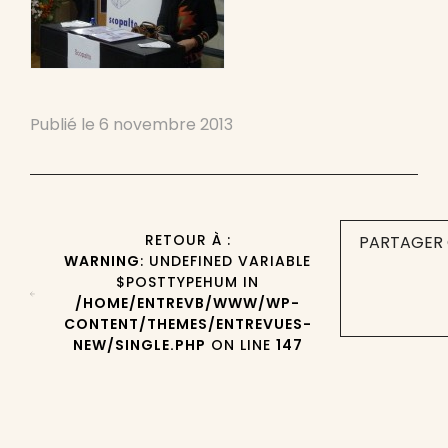
Publié le
6 novembre 2013
RETOUR À :
PARTAGER 
WARNING
: UNDEFINED VARIABLE
$POSTTYPEHUM IN
/HOME/ENTREVB/WWW/WP-
CONTENT/THEMES/ENTREVUES-
NEW/SINGLE.PHP
ON LINE
147