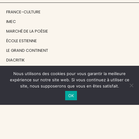
FRANCE-CULTURE
IMEC
MARCHÉ DE LA POÉSIE
ÉCOLE ESTIENNE
LE GRAND CONTINENT
DIACRITIK
EN ATTENDANT NADEAU
Nous utilisons des cookies pour vous garantir la meilleure
expérience sur notre site web. Si vous continuez à utiliser ce
site, nous supposerons que vous en êtes satisfait.
NOS SOUTIENS
OK
CENTRE NATIONAL DU LIVRE
RÉGION ÎLE-DE-FRANCE
MAIRIE PARIS CENTRE
FONDATION FMSH