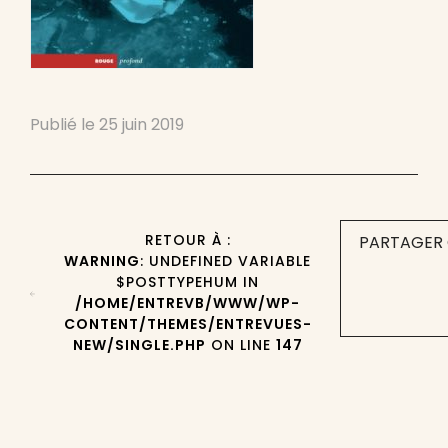
Publié le
25 juin 2019
RETOUR À :
PARTAGER 
WARNING
: UNDEFINED VARIABLE
$POSTTYPEHUM IN
/HOME/ENTREVB/WWW/WP-
CONTENT/THEMES/ENTREVUES-
NEW/SINGLE.PHP
ON LINE
147