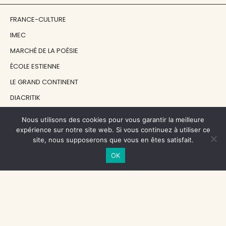
FRANCE-CULTURE
IMEC
MARCHÉ DE LA POÉSIE
ÉCOLE ESTIENNE
LE GRAND CONTINENT
DIACRITIK
EN ATTENDANT NADEAU
Nous utilisons des cookies pour vous garantir la meilleure
expérience sur notre site web. Si vous continuez à utiliser ce
site, nous supposerons que vous en êtes satisfait.
NOS SOUTIENS
OK
CENTRE NATIONAL DU LIVRE
RÉGION ÎLE-DE-FRANCE
MAIRIE PARIS CENTRE
FONDATION FMSH