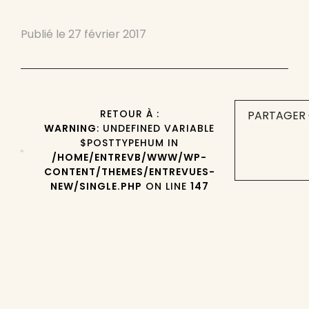
Publié le
27 février 2017
RETOUR À :
PARTAGER 
WARNING
: UNDEFINED VARIABLE
$POSTTYPEHUM IN
/HOME/ENTREVB/WWW/WP-
CONTENT/THEMES/ENTREVUES-
NEW/SINGLE.PHP
ON LINE
147