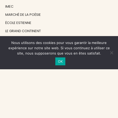
IMEC
MARCHÉ DE LA POÉSIE
ÉCOLE ESTIENNE
LE GRAND CONTINENT
DIACRITIK
Nous utilisons des cookies pour vous garantir la meilleure
EN ATTENDANT NADEAU
expérience sur notre site web. Si vous continuez à utiliser ce
site, nous supposerons que vous en êtes satisfait.
OK
NOS SOUTIENS
CENTRE NATIONAL DU LIVRE
RÉGION ÎLE-DE-FRANCE
MAIRIE PARIS CENTRE
FONDATION FMSH
FONDATION JAN MICHALSKI