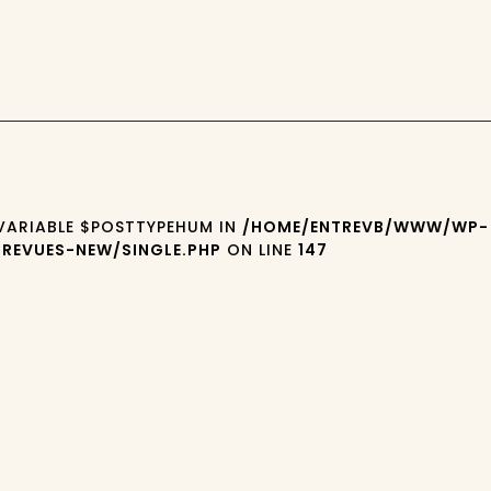
 VARIABLE $POSTTYPEHUM IN
/HOME/ENTREVB/WWW/WP-
REVUES-NEW/SINGLE.PHP
ON LINE
147