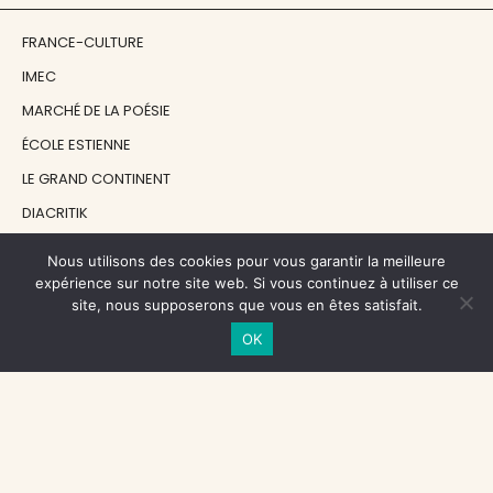
FRANCE-CULTURE
IMEC
MARCHÉ DE LA POÉSIE
ÉCOLE ESTIENNE
LE GRAND CONTINENT
DIACRITIK
EN ATTENDANT NADEAU
Nous utilisons des cookies pour vous garantir la meilleure
expérience sur notre site web. Si vous continuez à utiliser ce
site, nous supposerons que vous en êtes satisfait.
NOS SOUTIENS
OK
CENTRE NATIONAL DU LIVRE
RÉGION ÎLE-DE-FRANCE
MAIRIE PARIS CENTRE
FONDATION FMSH