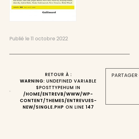
Publié le
11 octobre 2022
RETOUR À :
PARTAGER 
WARNING
: UNDEFINED VARIABLE
$POSTTYPEHUM IN
/HOME/ENTREVB/WWW/WP-
CONTENT/THEMES/ENTREVUES-
NEW/SINGLE.PHP
ON LINE
147