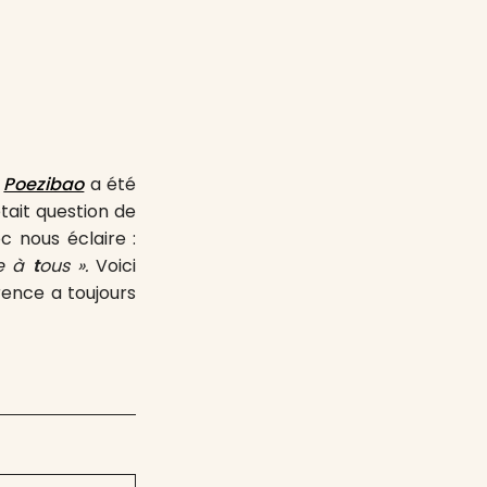
e
Poezibao
a été
était question de
 nous éclaire :
te à
t
ous ».
Voici
ence a toujours