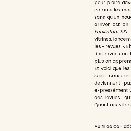
pour plaire dav
comme les mooks
sans qu’un nou
arriver est en 
Feuilleton
,
XXI
m
vitrines, lancem
les « revues ». 
des revues en l
plus on apprend
Et voici que le
saine concurr
deviennent pas
expressément v
des revues : qu’
Quant aux vitri
Au fil de ce « d