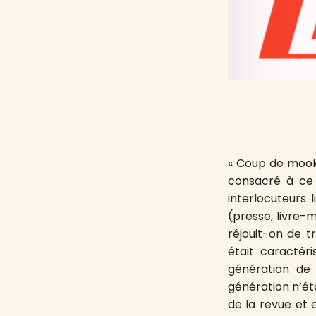
« Coup de mook 
consacré à ce
interlocuteurs 
(presse, livre-
réjouit-on de t
était caractér
génération de
génération n’ét
de la revue et e