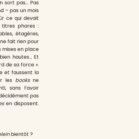
en sort pas… Pas
nd – pas un mois
r ce qui devait
 titres phares :
ables, étagères,
ne fait rien pour
es mises en place
 bien hautes… Et
d de sa force ».
e et faussent la
ur les
books
ne
i, sans l’avoir
 décidément pas
les
en disposent.
lein
bientôt ?