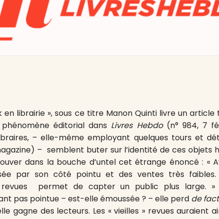
en librairie », sous ce titre Manon Quinti livre un articl
 phénomène éditorial dans
Livres Hebdo
(n° 984, 7 fé
libraires, – elle-même employant quelques tours et dé
magazine) – semblent buter sur l’identité de ces objets hy
rouver dans la bouche d’untel cet étrange énoncé : « 
isée par son côté pointu et des ventes très faibles.
 revues permet de capter un public plus large. » 
ant pas pointue – est-elle émoussée ? – elle perd
de fac
lle gagne des lecteurs. Les « vieilles » revues auraient ai