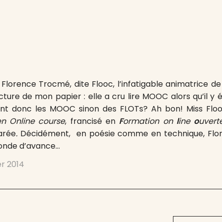
 Florence Trocmé, dite Flooc, l’infatigable animatrice d
cture de mon papier : elle a cru lire MOOC alors qu’il y 
t donc les MOOC sinon des FLOTs? Ah bon! Miss Flooc
n Online course
, francisé en
F
ormation on
l
ine
o
uver
arée
.
Décidément, en poésie comme en technique, Flor
’onde d’avance…
er 2014