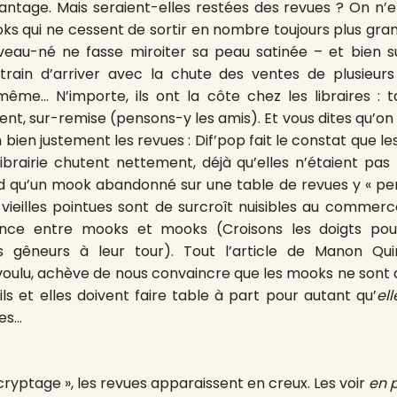
antage. Mais seraient-elles restées des revues ? On n’
 qui ne cessent de sortir en nombre toujours plus gra
veau-né ne fasse miroiter sa peau satinée – et bien sû
train d’arriver avec la chute des ventes de plusieurs
ême… N’importe, ils ont la côte chez les libraires : t
ent, sur-remise (pensons-y les amis). Et vous dites qu’on 
Eh bien justement les revues : Dif’pop fait le constat que l
ibrairie chutent nettement, déjà qu’elles n’étaient pas
 qu’un mook abandonné sur une table de revues y « per
s vieilles pointues sont de surcroît nuisibles au commerc
ence entre mooks et mooks (Croisons les doigts po
 gêneurs à leur tour). Tout l’article de Manon Quint
oulu, achève de nous convaincre que les mooks ne sont
ils et elles doivent faire table à part pour autant qu’
el
nes…
écryptage », les revues apparaissent en creux. Les voir
en p