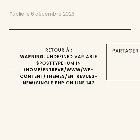
Publié le
6 décembre 2023
RETOUR À :
PARTAGER 
WARNING
: UNDEFINED VARIABLE
$POSTTYPEHUM IN
/HOME/ENTREVB/WWW/WP-
CONTENT/THEMES/ENTREVUES-
NEW/SINGLE.PHP
ON LINE
147