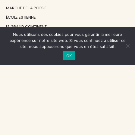
MARCHÉ DE LA POÉSIE
ÉCOLE ESTIENNE
LE GRAND CONTINENT
Nous utilisons des cookies pour vous garantir la meilleure
DIACRITIK
expérience sur notre site web. Si vous continuez à utiliser ce
EN ATTENDANT NADEAU
site, nous supposerons que vous en êtes satisfait.
OK
NOS SOUTIENS
CENTRE NATIONAL DU LIVRE
RÉGION ÎLE-DE-FRANCE
MAIRIE PARIS CENTRE
FONDATION FMSH
FONDATION JAN MICHALSKI
© 1998 - 2026, ENT'REVUES