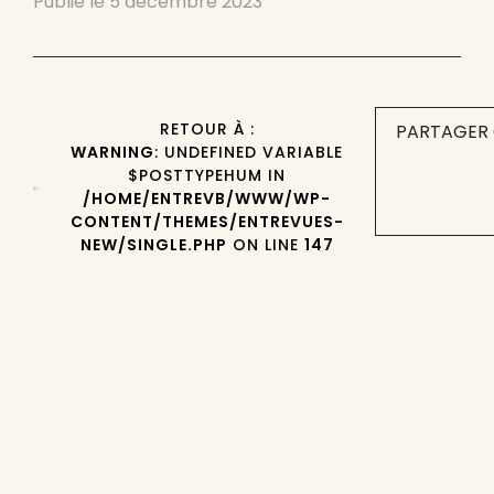
Publié le
5 décembre 2023
RETOUR À :
PARTAGER 
WARNING
: UNDEFINED VARIABLE
$POSTTYPEHUM IN
/HOME/ENTREVB/WWW/WP-
CONTENT/THEMES/ENTREVUES-
NEW/SINGLE.PHP
ON LINE
147