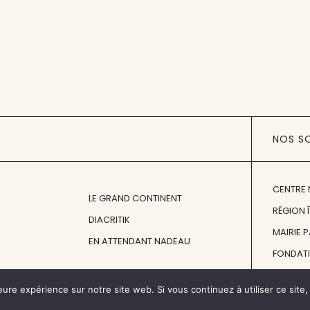
NOS S
CENTRE 
LE GRAND CONTINENT
RÉGION 
DIACRITIK
MAIRIE 
EN ATTENDANT NADEAU
FONDAT
FONDATI
eure expérience sur notre site web. Si vous continuez à utiliser ce sit