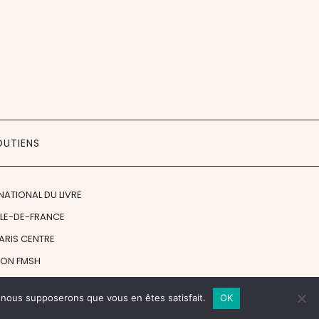
OUTIENS
NATIONAL DU LIVRE
ÎLE-DE-FRANCE
PARIS CENTRE
ION FMSH
ON JAN MICHALSKI
e, nous supposerons que vous en êtes satisfait.
OK
© 1998 - 2026, ENT'REVUES