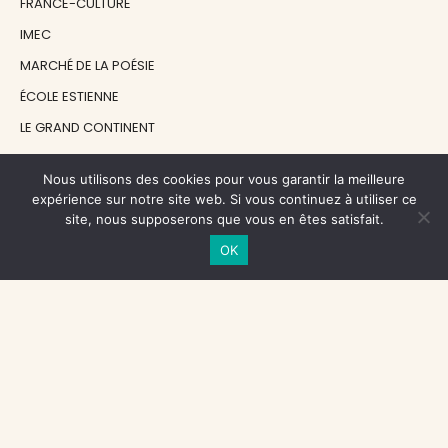
FRANCE-CULTURE
IMEC
MARCHÉ DE LA POÉSIE
ÉCOLE ESTIENNE
LE GRAND CONTINENT
DIACRITIK
Nous utilisons des cookies pour vous garantir la meilleure
EN ATTENDANT NADEAU
expérience sur notre site web. Si vous continuez à utiliser ce
site, nous supposerons que vous en êtes satisfait.
NOS SOUTIENS
OK
CENTRE NATIONAL DU LIVRE
RÉGION ÎLE-DE-FRANCE
MAIRIE PARIS CENTRE
FONDATION FMSH
FONDATION JAN MICHALSKI