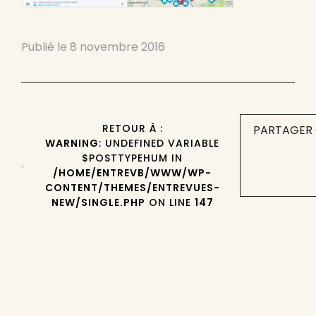
Publié le
8 novembre 2016
RETOUR À :
PARTAGER 
WARNING
: UNDEFINED VARIABLE
$POSTTYPEHUM IN
/HOME/ENTREVB/WWW/WP-
CONTENT/THEMES/ENTREVUES-
NEW/SINGLE.PHP
ON LINE
147