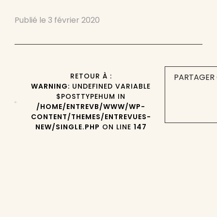
Publié le
3 février 2020
RETOUR À :
PARTAGER 
WARNING
: UNDEFINED VARIABLE
$POSTTYPEHUM IN
/HOME/ENTREVB/WWW/WP-
CONTENT/THEMES/ENTREVUES-
NEW/SINGLE.PHP
ON LINE
147