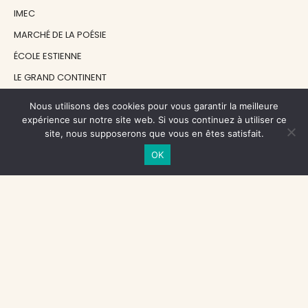
IMEC
MARCHÉ DE LA POÉSIE
ÉCOLE ESTIENNE
LE GRAND CONTINENT
DIACRITIK
Nous utilisons des cookies pour vous garantir la meilleure
EN ATTENDANT NADEAU
expérience sur notre site web. Si vous continuez à utiliser ce
site, nous supposerons que vous en êtes satisfait.
OK
NOS SOUTIENS
CENTRE NATIONAL DU LIVRE
RÉGION ÎLE-DE-FRANCE
MAIRIE PARIS CENTRE
FONDATION FMSH
FONDATION JAN MICHALSKI