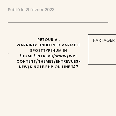
Publié le
21 février 2023
RETOUR À :
PARTAGER 
WARNING
: UNDEFINED VARIABLE
$POSTTYPEHUM IN
/HOME/ENTREVB/WWW/WP-
CONTENT/THEMES/ENTREVUES-
NEW/SINGLE.PHP
ON LINE
147