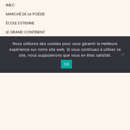
IMEC
MARCHÉ DE LA POÉSIE
ÉCOLE ESTIENNE
LE GRAND CONTINENT
DIACRITIK
Nous utilisons des cookies pour vous garantir la meilleure
expérience sur notre site web. Si vous continuez à utiliser ce
EN ATTENDANT NADEAU
site, nous supposerons que vous en êtes satisfait.
OK
NOS SOUTIENS
CENTRE NATIONAL DU LIVRE
RÉGION ÎLE-DE-FRANCE
MAIRIE PARIS CENTRE
FONDATION FMSH
FONDATION JAN MICHALSKI