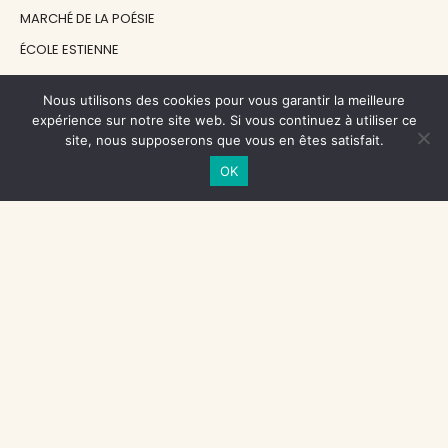
MARCHÉ DE LA POÉSIE
ÉCOLE ESTIENNE
LE GRAND CONTINENT
Nous utilisons des cookies pour vous garantir la meilleure
DIACRITIK
expérience sur notre site web. Si vous continuez à utiliser ce
site, nous supposerons que vous en êtes satisfait.
EN ATTENDANT NADEAU
OK
NOS SOUTIENS
CENTRE NATIONAL DU LIVRE
RÉGION ÎLE-DE-FRANCE
MAIRIE PARIS CENTRE
FONDATION FMSH
FONDATION JAN MICHALSKI
© 1998 - 2026, ENT'REVUES