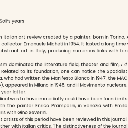
Soli‘s years
n Italian art review created by a painter, born in Torino,
llector Emanuele Micheti in 1954. It lasted a long time with
stract art in Italy, producing numerous links with fore
sm dominated the litterature field, theater and film,
I 4
. Related to its foundation, one can notice the Spatialist
, who had written the Manifesto Blanco in 1947, the MAC
 appeared in Milano in 1948, and il Movimento nucleare,
year latter.
iodical was to have immediatly could have been found in its
th the painter Enrico Prampolini, in Venezia with Emilio
is with Gino Severini.
 artists of this period have been reviewed in this journal.
er with Italian critics. The distinctiveness of the journal