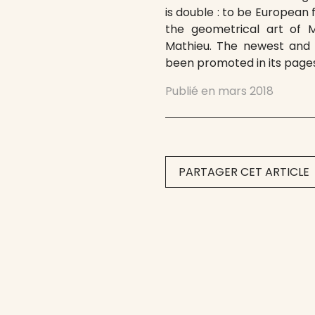
is double : to be European f
the geometrical art of M
Mathieu. The newest and 
been promoted in its pages,
Publié en
mars 2018
PARTAGER CET ARTICLE