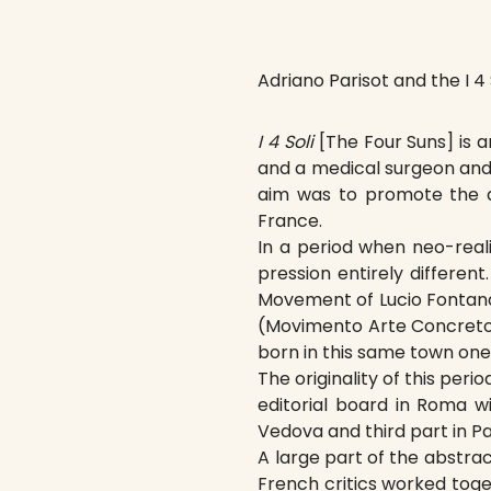
Adriano Parisot and the I 4 
I 4 Soli
[The Four Suns] is a
and a medical surgeon and co
aim was to promote the ab
France.
In a period when neo-reali
pression entirely different
Movement of Lucio Fontana
(Movimento Arte Concreto),
born in this same town one 
The originality of this per
editorial board in Roma wi
Vedova and third part in Par
A large part of the abstract
French critics worked togeth