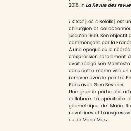
2018, in
La Revue des revue
I 4 Soli
[Les 4 Soleils] est u
chirurgien et collectionne
jusqu’en 1969. Son objectif 
commençant par la France
À une époque où le néoréali
d’expression totalement dif
avait rédigé son Manifesto
dans cette même ville un an
romaine avec le peintre En
Paris avec Gino Severini.
Une grande partie des arti
collaboré. La spécificité
géométrique de Mario Rad
novatrices et transgressiv
ou de Mario Merz.