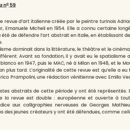
o
s
n
59
ne revue d’art italienne créée par le peintre turinois Adri
ur, Emanuele Micheli en 1954. Elle a connu certaine longé
a été de défendre l’art abstrait en Italie, en établissant 
.
sme dominait dans la littérature, le théâtre et le cinéma
férent. Avant sa fondation, il y avait eu le spatialisme
 blanco en 1947, puis le MAC, né à Milan en 1948, et le 
 plus tard. L’originalité de cette revue est qu’elle a eu
rico Prampolini, une rédaction vénitienne avec Emilio V
stes abstraits de cette période y ont été représentés. D
 de la revue est double : européenne et ouverte à tout
ice aux calligraphies nerveuses de Georges Mathieu.
es des jeunes créateurs y ont été défendues, comme celle