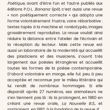
Poétique
, avant d’être l’un et l’autre publiés aux
éditions P.O.L.
Banana Split
, c’est aussi une revue
« non poétiquement correcte » qui adopta une
forme volontairement frustre, voire rébarbative :
textes tapés à la machine et ronéotypés, images
grossièrement reproduites. La revue voulait ainsi
réduire la distance entre l’atelier de l’écrivain et
la réception du lecteur. Mais cette revue est
aussi un laboratoire de la modernité qui accueillit
des plasticiens et des musiciens, s’ouvrit très
largement aux poésies étrangères et accueillit
toutes les formes de la poésie contemporaine.
D’abord volontaire en marge, elle fut peu à peu
acceptée et reconnue par le milieu littéraire qui
lui rendit de nombreux hommages. Si elle
disparaît après 27 numéros, ses animateurs ne
s’en tiennent pas là : ils la prolongent, en 1980 en
créant une revue orale,
La Nouvelle B.S.
, et
participent, en 1992, à la fondation de la revue
If
.