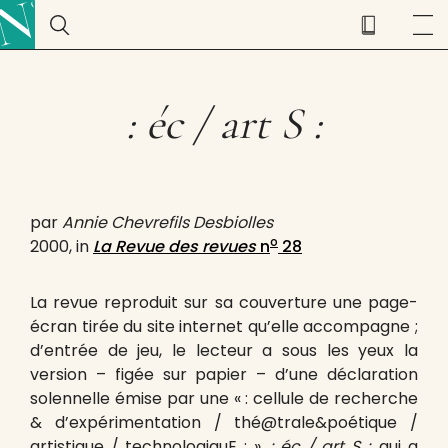
: éc / art S :
par
Annie Chevrefils Desbiolles
o
2000, in
La Revue des revues
n
28
La revue reproduit sur sa couverture une page-
écran tirée du site internet qu’elle accompagne ;
d’entrée de jeu, le lecteur a sous les yeux la
version – figée sur papier – d’une déclaration
solennelle émise par une « : cellule de recherche
& d’expérimentation / thé@trale&poétique /
artistique / technologiquE : »,
: éc / art S :
, qui a