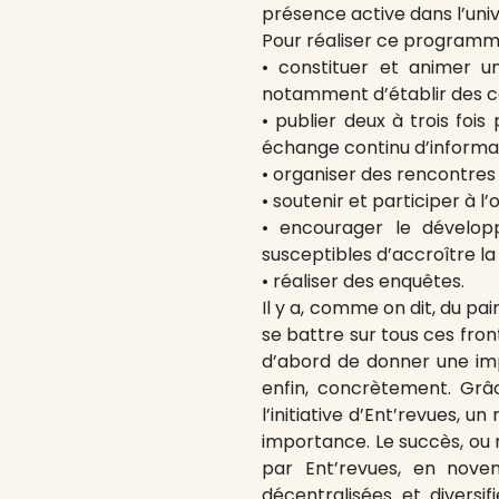
présence active dans l’unive
Pour réaliser ce programme,
• constituer et animer u
notamment d’établir des c
• publier deux à trois fois
échange continu d’informat
• organiser des rencontres 
• soutenir et participer à l
• encourager le dévelop
susceptibles d’accroître l
• réaliser des enquêtes.
Il y a, comme on dit, du pai
se battre sur tous ces fron
d’abord de donner une imp
enfin, concrètement. Grâc
l’initiative d’Ent’revues,
importance. Le succès, ou no
par Ent’revues, en novem
décentralisées et diversi