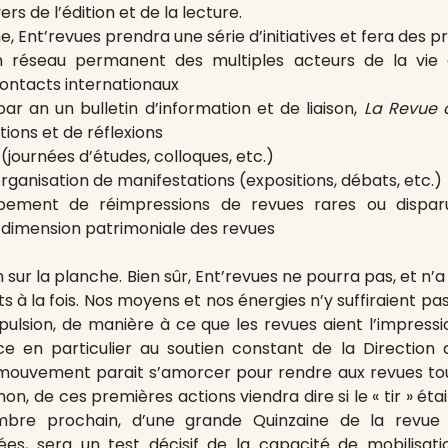
rs de l’édition et de la lecture.
 Ent’revues prendra une série d’initiatives et fera des p
n réseau permanent des multiples acteurs de la vie 
ontacts internationaux
 par an un bulletin d’information et de liaison,
La Revue 
ions et de réflexions
(journées d’études, colloques, etc.)
’organisation de manifestations (expositions, débats, etc.)
pement de réimpressions de revues rares ou disparu
a dimension patrimoniale des revues
n sur la planche. Bien sûr, Ent’revues ne pourra pas, et n’a d
ts à la fois. Nos moyens et nos énergies n’y suffiraient pa
ulsion, de manière à ce que les revues aient l’impress
e en particulier au soutien constant de la Direction d
 un mouvement parait s’amorcer pour rendre aux revues tou
n, de ces premières actions viendra dire si le « tir » étai
bre prochain, d’une grande Quinzaine de la revue à 
fiées, sera un test décisif de la capacité de mobilisat