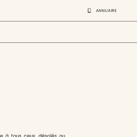
ANNUAIRE
se à tous ceux, désolés ou