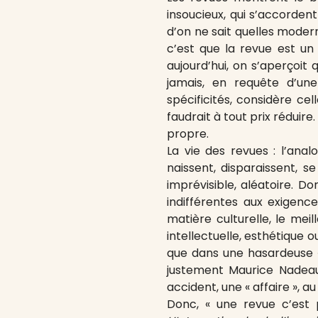
insoucieux, qui s’accordent
d’on ne sait quelles moder
c’est que la revue est u
aujourd’hui, on s’aperçoit 
jamais, en requête d’une 
spécificités, considère c
faudrait à tout prix réduir
propre.
La vie des revues : l’ana
naissent, disparaissent, 
imprévisible, aléatoire. Do
indifférentes aux exigenc
matière culturelle, le meil
intellectuelle, esthétique 
que dans une hasardeuse « 
justement Maurice Nadea
accident, une « affaire »,
Donc, « une revue c’est 