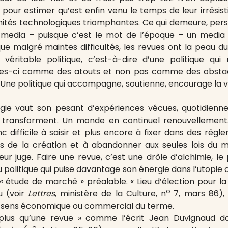
 pour estimer qu’est enfin venu le temps de leur irrésist
nités technologiques triomphantes. Ce qui demeure, pers
n media – puisque c’est le mot de l’époque – un media
que malgré maintes difficultés, les revues ont la peau du
véritable politique, c’est-à-dire d’une politique qui 
elles-ci comme des atouts et non pas comme des obstac
e. Une politique qui accompagne, soutienne, encourage la 
logie vaut son pesant d’expériences vécues, quotidienn
se transforment. Un monde en continuel renouvellemen
nc difficile à saisir et plus encore à fixer dans des rég
es de la création et à abandonner aux seules lois du m
leur juge. Faire une revue, c’est une drôle d’alchimie, 
ou politique qui puise davantage son énergie dans l’utopi
étude de marché » préalable. « Lieu d’élection pour la
o
u (voir
Lettres
, ministère de la Culture, n
7, mars 86), 
 au sens économique ou commercial du terme.
plus qu’une revue » comme l’écrit Jean Duvignaud dan
o