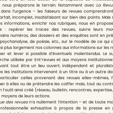
t, nous préparons le terrain. Notamment avec
La Revu
dans l’urgence – les faiseurs de revues comprendront 
ait, incomplet, insatisfaisant sur bien des points. Mais
 informations, enrichir nos rubriques, nous en propose
es : repérer les traces des revues, suivre leurs m
hains numéros, des dossiers et des enquêtes sont en prép
psychanalyse, de poésie, etc., sur le modèle de ce qui a 
ssi plus largement nos colonnes aux informations sur les 
er et lever si possible d’éventuels malentendus. Le 
he utilisée par Ent’revues et aux moyens institutionnels
vant tout être un lieu ouvert, indépendant et pluralis
es les institutions intervenant à un titre ou à un autre d
 particulier celles provenant des revues elles-mêmes, l’
 à elles ou de prétendre les coiffer mais, tout au contra
 l’outil ainsi créé (réseau, bulletin, rencontres, expertis
s moyens de leurs actions.
ue des revues
n’a nullement l’intention – et de toute m
professionnelle exhaustive à propos de la presse en