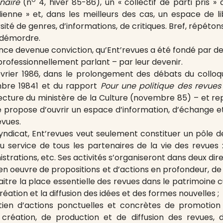
inaire
(n
4, hiver 85-86), un « collectif de parti pris » a
dienne » et, dans les meilleurs des cas, un espace de li
ité de genres, d’informations, de critiques. Bref, répét
n démordre.
nce devenue conviction, qu’Ent’revues a été fondé par d
ofessionnellement parlant – par leur devenir.
évrier 1986, dans le prolongement des débats du colloq
mbre 19841 et du rapport
Pour une politique des revues
a lecture du ministère de la Culture (novembre 85) – et r
 propose d’ouvrir un espace d’information, d’échange et d
evues.
syndicat, Ent’revues veut seulement constituer un pôle d
u service de tous les partenaires de la vie des revues : 
inistrations, etc. Ses activités s’organiseront dans deux d
en oeuvre de propositions et d’actions en profondeur, de 
tre la place essentielle des revues dans le patrimoine cult
création et la diffusion des idées et des formes nouvelles ;
tien d’actions ponctuelles et concrètes de promotion 
 création, de production et de diffusion des revues,