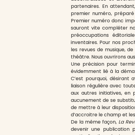
partenaires. En attendan
premier numéro, préparé 
Premier numéro donc imparf
sauront vite compléter nos
préoccupations éditorial
inventaires. Pour nos proc
les revues de musique, de 
théâtre. Nous ouvrirons au
Une précision pour termin
évidemment lié à la démarc
C’est pourquoi, désirant a
liaison régulière avec tout
aux autres initiatives, en
aucunement de se substituer
de mettre à leur disposition
d’accroitre le champ et le
De la même façon,
La Rev
devenir une publication 