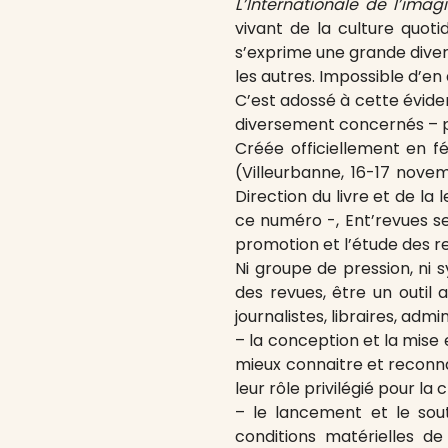
L’Internationale de l’imag
vivant de la culture quoti
s’exprime une grande divers
les autres. Impossible d’e
C’est adossé à cette évide
diversement concernés – pr
Créée officiellement en f
(Villeurbanne, 16-17 nove
Direction du livre et de l
ce numéro -, Ent’revues se
promotion et l’étude des r
Ni groupe de pression, ni 
des revues, être un outil a
journalistes, libraires, adm
– la conception et la mise 
mieux connaitre et reconnai
leur rôle privilégié pour la 
– le lancement et le sou
conditions matérielles de