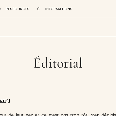
RESSOURCES
INFORMATIONS
Éditorial
o
s
n
1
ut de leur nez et ce n’est pas trop tôt. N’en déplai