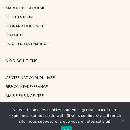
MARCHÉ DE LA POÉSIE
ÉCOLE ESTIENNE
LE GRAND CONTINENT
DIACRITIK
EN ATTENDANT NADEAU
NOS SOUTIENS
CENTRE NATIONAL DU LIVRE
RÉGION ÎLE-DE-FRANCE
MAIRIE PARIS CENTRE
FONDATION FMSH
Nous utilisons des cookies pour vous garantir la meilleure
FONDATION JAN MICHALSKI
expérience sur notre site web. Si vous continuez à utiliser ce
site, nous supposerons que vous en êtes satisfait.
© 1998 - 2026, ENT'REVUES