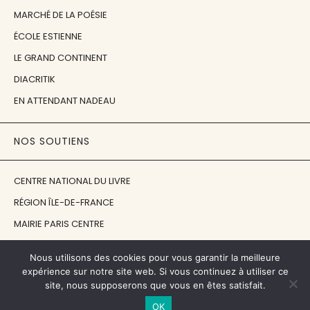
MARCHÉ DE LA POÉSIE
ÉCOLE ESTIENNE
LE GRAND CONTINENT
DIACRITIK
EN ATTENDANT NADEAU
NOS SOUTIENS
CENTRE NATIONAL DU LIVRE
RÉGION ÎLE-DE-FRANCE
MAIRIE PARIS CENTRE
FONDATION FMSH
Nous utilisons des cookies pour vous garantir la meilleure
FONDATION JAN MICHALSKI
expérience sur notre site web. Si vous continuez à utiliser ce
site, nous supposerons que vous en êtes satisfait.
© 1998 - 2026, ENT'REVUES
OK