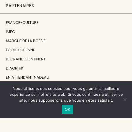
PARTENAIRES
FRANCE-CULTURE
IMEC
MARCHÉ DE LA POÉSIE
ÉCOLE ESTIENNE
LE GRAND CONTINENT
DIACRITIK
EN ATTENDANT NADEAU
Nous utilisons des cookies pour vous garantir la meilleure
NOS SOUTIENS
expérience sur notre site web. Si vous continuez à utiliser ce
site, nous supposerons que vous en êtes satisfait.
OK
CENTRE NATIONAL DU LIVRE
RÉGION ÎLE-DE-FRANCE
MAIRIE PARIS CENTRE