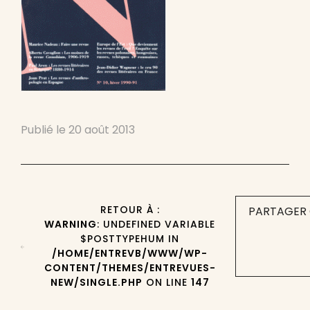
Publié le
20 août 2013
RETOUR À :
PARTAGER 
WARNING
: UNDEFINED VARIABLE
$POSTTYPEHUM IN
/HOME/ENTREVB/WWW/WP-
CONTENT/THEMES/ENTREVUES-
NEW/SINGLE.PHP
ON LINE
147