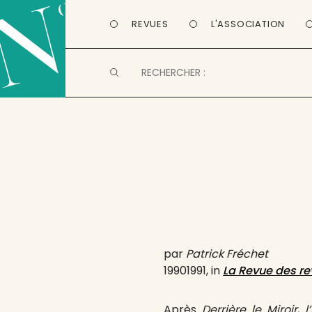
REVUES
L'ASSOCIATION
par
Patrick Fréchet
19901991, in
La Revue des r
Après
Derrière le Miroir
,
l