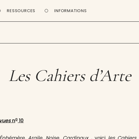
RESSOURCES
INFORMATIONS
Les Cahiers d’Arte
o
evues
n
10
’Éphémère
,
Argile
,
Noise
,
Cardinaux
…, voici
les Cahiers 