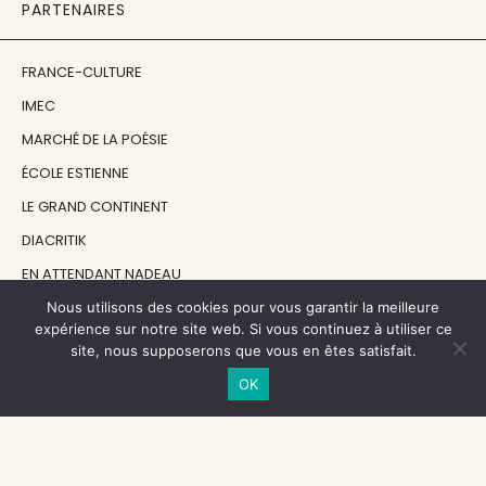
PARTENAIRES
FRANCE-CULTURE
IMEC
MARCHÉ DE LA POÉSIE
ÉCOLE ESTIENNE
LE GRAND CONTINENT
DIACRITIK
EN ATTENDANT NADEAU
Nous utilisons des cookies pour vous garantir la meilleure
expérience sur notre site web. Si vous continuez à utiliser ce
NOS SOUTIENS
site, nous supposerons que vous en êtes satisfait.
OK
CENTRE NATIONAL DU LIVRE
RÉGION ÎLE-DE-FRANCE
MAIRIE PARIS CENTRE