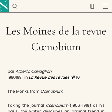
Les Moines de la revue
Cœnobium
par
Alberto Cavaglion
o
19901991, in
La Revue des revues
n
10
The Monks from
Cœnobium
Taking the journal
Cœnobium
(1906-1919) as his
basis, the writer describes an original trend in