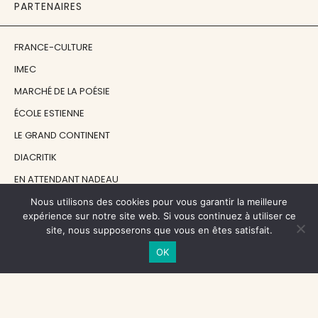
PARTENAIRES
FRANCE-CULTURE
IMEC
MARCHÉ DE LA POÉSIE
ÉCOLE ESTIENNE
LE GRAND CONTINENT
DIACRITIK
EN ATTENDANT NADEAU
Nous utilisons des cookies pour vous garantir la meilleure
expérience sur notre site web. Si vous continuez à utiliser ce
NOS SOUTIENS
site, nous supposerons que vous en êtes satisfait.
OK
CENTRE NATIONAL DU LIVRE
RÉGION ÎLE-DE-FRANCE
MAIRIE PARIS CENTRE