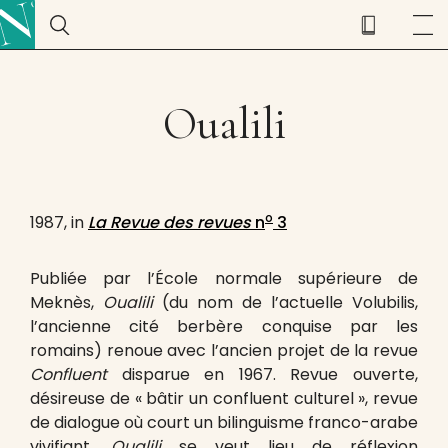
Oualili
o
1987, in
La Revue des revues
n
3
Publiée par l’École normale supérieure de
Meknès,
Oualili
(du nom de l’actuelle Volubilis,
l’ancienne cité berbère conquise par les
romains) renoue avec l’ancien projet de la revue
Confluent
disparue en 1967. Revue ouverte,
désireuse de « bâtir un confluent culturel », revue
de dialogue où court un bilinguisme franco-arabe
vivifiant,
Oualili
se veut lieu de réflexion