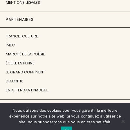
MENTIONS LÉGALES
PARTENAIRES
FRANCE-CULTURE
IMEC
MARCHÉ DE LA POÉSIE
ÉCOLE ESTIENNE
LE GRAND CONTINENT
DIACRITIK
EN ATTENDANT NADEAU
NOS SOUTIENS
Nous utilisons des cookies pour vous garantir la meilleure
expérience sur notre site web. Si vous continuez à utiliser ce
site, nous supposerons que vous en êtes satisfait.
CENTRE NATIONAL DU LIVRE