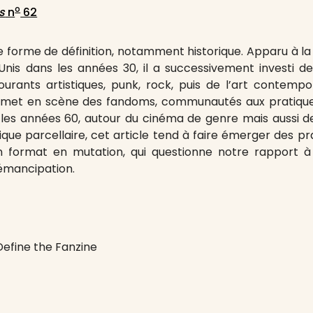
o
s
n
62
 forme de définition, notamment historique. Apparu à la
Unis dans les années 30, il a successivement investi des
rants artistiques, punk, rock, puis de l’art contempora
 met en scène des fandoms, communautés aux pratiques
 les années 60, autour du cinéma de genre mais aussi de
ue parcellaire, cet article tend à faire émerger des prat
n format en mutation, qui questionne notre rapport à l
émancipation.
efine the Fanzine