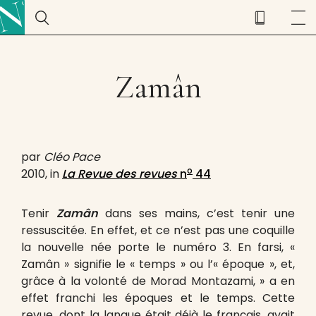
Zamân
par
Cléo Pace
o
2010, in
La Revue des revues
n
44
Tenir
Zamân
dans ses mains, c’est tenir une
ressuscitée. En effet, et ce n’est pas une coquille
la nouvelle née porte le numéro 3. En farsi, «
Zamân » signifie le « temps » ou l’« époque », et,
grâce à la volonté de Morad Montazami, » a en
effet franchi les époques et le temps. Cette
revue, dont la langue était déjà le français, avait