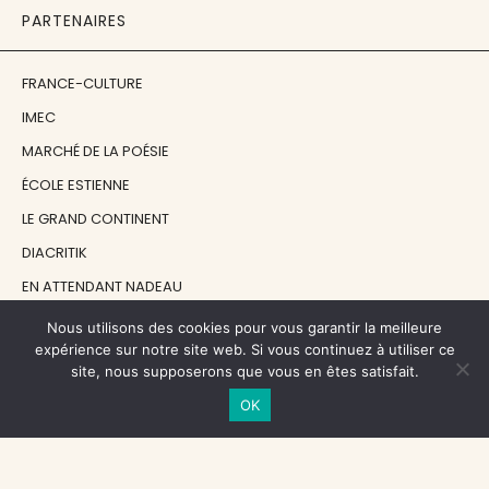
PARTENAIRES
FRANCE-CULTURE
IMEC
MARCHÉ DE LA POÉSIE
ÉCOLE ESTIENNE
LE GRAND CONTINENT
DIACRITIK
EN ATTENDANT NADEAU
Nous utilisons des cookies pour vous garantir la meilleure
NOS SOUTIENS
expérience sur notre site web. Si vous continuez à utiliser ce
site, nous supposerons que vous en êtes satisfait.
OK
CENTRE NATIONAL DU LIVRE
RÉGION ÎLE-DE-FRANCE
MAIRIE PARIS CENTRE