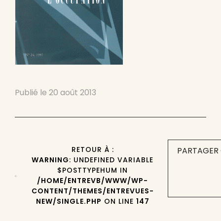
Publié le
20 août 2013
RETOUR À :
PARTAGER 
WARNING
: UNDEFINED VARIABLE
$POSTTYPEHUM IN
/HOME/ENTREVB/WWW/WP-
CONTENT/THEMES/ENTREVUES-
NEW/SINGLE.PHP
ON LINE
147