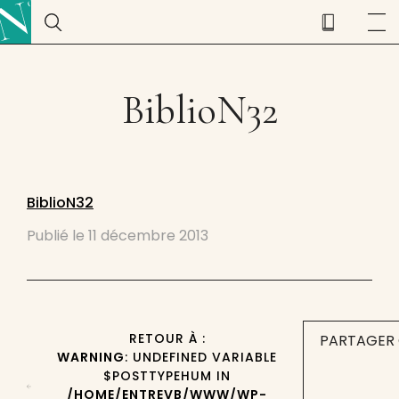
BiblioN32
BiblioN32
Publié le
11 décembre 2013
RETOUR À :
PARTAGER 
WARNING
: UNDEFINED VARIABLE
$POSTTYPEHUM IN
/HOME/ENTREVB/WWW/WP-