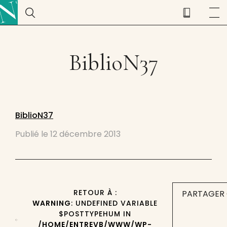
BiblioN37
BiblioN37
Publié le
12 décembre 2013
RETOUR À :
PARTAGER 
WARNING
: UNDEFINED VARIABLE
$POSTTYPEHUM IN
/HOME/ENTREVB/WWW/WP-