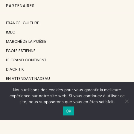
PARTENAIRES
FRANCE-CULTURE
IMEC
MARCHÉ DE LA POÉSIE
ÉCOLE ESTIENNE
LE GRAND CONTINENT
DIACRITIK
EN ATTENDANT NADEAU
Nous utilisons des cookies pour vous garantir la meilleure
NOS SOUTIENS
expérience sur notre site web. Si vous continuez à utiliser ce
site, nous supposerons que vous en êtes satisfait.
OK
CENTRE NATIONAL DU LIVRE
RÉGION ÎLE-DE-FRANCE
MAIRIE PARIS CENTRE