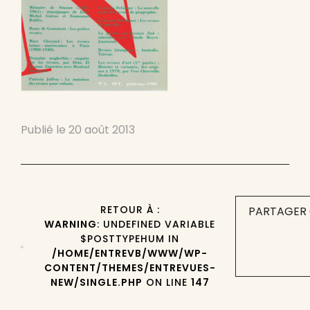
Publié le
20 août 2013
RETOUR À :
PARTAGER 
WARNING
: UNDEFINED VARIABLE
$POSTTYPEHUM IN
/HOME/ENTREVB/WWW/WP-
CONTENT/THEMES/ENTREVUES-
NEW/SINGLE.PHP
ON LINE
147