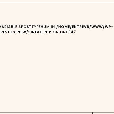
 VARIABLE $POSTTYPEHUM IN
/HOME/ENTREVB/WWW/WP-
REVUES-NEW/SINGLE.PHP
ON LINE
147