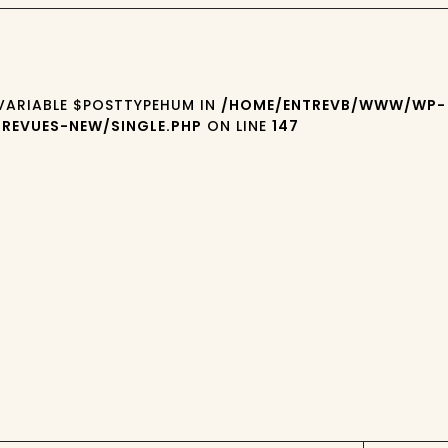
 VARIABLE $POSTTYPEHUM IN
/HOME/ENTREVB/WWW/WP-
REVUES-NEW/SINGLE.PHP
ON LINE
147