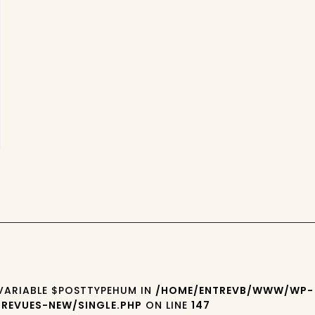
 VARIABLE $POSTTYPEHUM IN
/HOME/ENTREVB/WWW/WP-
REVUES-NEW/SINGLE.PHP
ON LINE
147