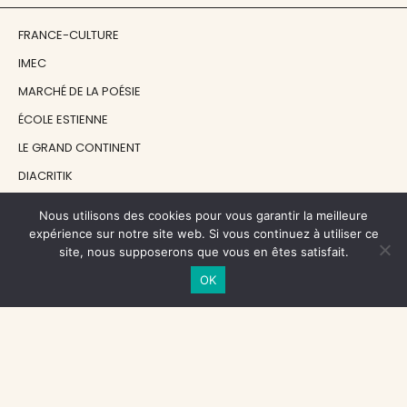
FRANCE-CULTURE
IMEC
MARCHÉ DE LA POÉSIE
ÉCOLE ESTIENNE
LE GRAND CONTINENT
DIACRITIK
EN ATTENDANT NADEAU
Nous utilisons des cookies pour vous garantir la meilleure
expérience sur notre site web. Si vous continuez à utiliser ce
site, nous supposerons que vous en êtes satisfait.
NOS SOUTIENS
OK
CENTRE NATIONAL DU LIVRE
RÉGION ÎLE-DE-FRANCE
MAIRIE PARIS CENTRE
FONDATION FMSH