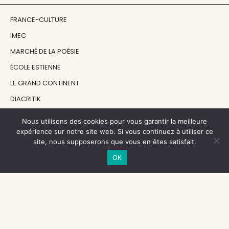
FRANCE-CULTURE
IMEC
MARCHÉ DE LA POÉSIE
ÉCOLE ESTIENNE
LE GRAND CONTINENT
DIACRITIK
EN ATTENDANT NADEAU
Nous utilisons des cookies pour vous garantir la meilleure
expérience sur notre site web. Si vous continuez à utiliser ce
site, nous supposerons que vous en êtes satisfait.
NOS SOUTIENS
OK
CENTRE NATIONAL DU LIVRE
RÉGION ÎLE-DE-FRANCE
MAIRIE PARIS CENTRE
FONDATION FMSH